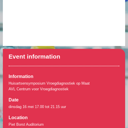
Event information
Information
Huisartsensymposium Vroegdiagnostiek op Maat
AVL Centrum voor Vroegdiagnostiek
Date
dinsdag 16 mei 17.00 tot 21.15 uur
Location
Piet Borst Auditorium